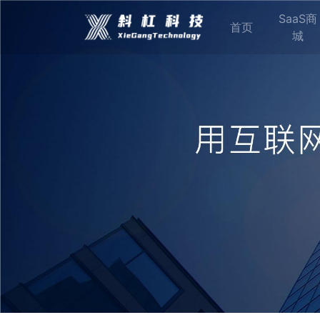
SaaS商
首页
城