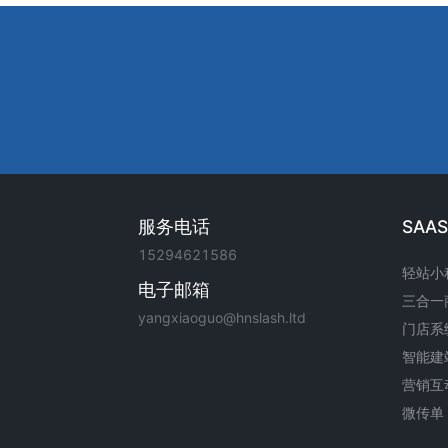
服务电话
SAA
15294621586
轻站小
电子邮箱
三合一
yangxiaoguo@hnslash.ltd
门店系
智能建
营销互
微传单